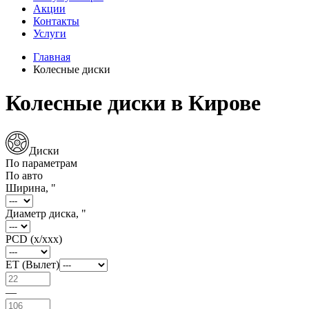
Акции
Контакты
Услуги
Главная
Колесные диски
Колесные диски в Кирове
Диски
По параметрам
По авто
Ширина, "
Диаметр диска, "
PCD (x/xxx)
ET (Вылет)
—