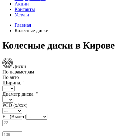
Акции
Контакты
Услуги
Главная
Колесные диски
Колесные диски в Кирове
Диски
По параметрам
По авто
Ширина, "
Диаметр диска, "
PCD (x/xxx)
ET (Вылет)
—