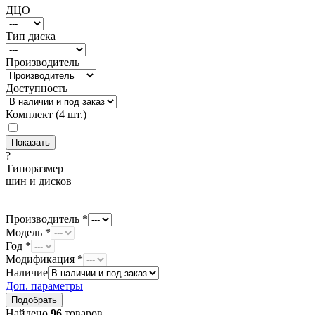
ДЦО
Тип диска
Производитель
Доступность
Комплект (4 шт.)
?
Типоразмер
шин и дисков
Производитель *
Модель *
Год *
Модификация *
Наличие
Доп. параметры
Найдено
96
товаров