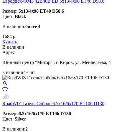
Евродиск-ФМЗ 42B40B ED 5x13/4x98 ЕТ40 D58.6
Размер:
5x13/4x98 ЕТ40 D58.6
Цвет:
Black
В наличии:
более 4
1684 р.
Купить
В наличии
Aдрес
Шинный центр "Мотор" , г. Киров, ул. Менделеева, 4
в наличии
4+ шт
RoadWIZ Газель Соболь 6.5x16/6x170 ET106 D130
Размер:
6.5x16/6x170 ET106 D130
Цвет:
Silver
В наличии:
2